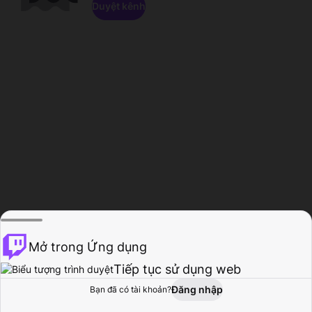
Duyệt kênh
Mở trong Ứng dụng
Tiếp tục sử dụng web
Đăng nhập
Bạn đã có tài khoản?
Trang chủ
Duyệt
Hoạt động
Hồ sơ