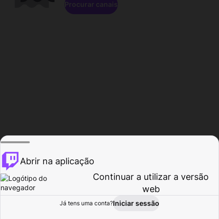
Procurar canais
Abrir na aplicação
Continuar a utilizar a versão
web
Iniciar sessão
Já tens uma conta?
Página inicial
Procurar
Atividade
Perfil