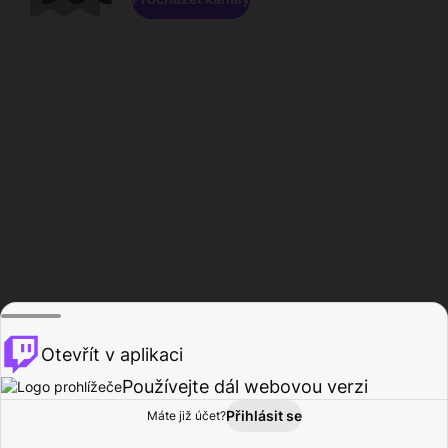
Otevřít v aplikaci
Používejte dál webovou verzi
Přihlásit se
Máte již účet?
Domů
Procházet
Aktivita
Profil