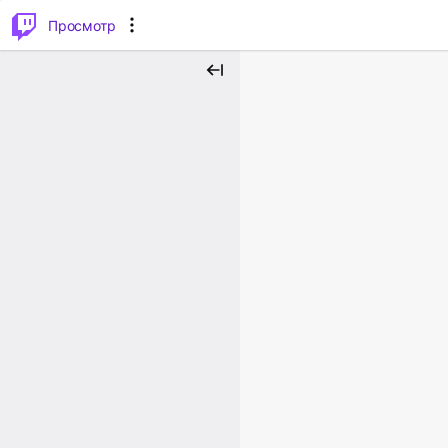
.
⌥
P
Просмотр