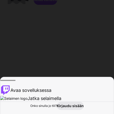
Avaa sovelluksessa
Jatka selaimella
Kirjaudu sisään
Onko sinulla jo tili?
Koti
Selaa
Toiminta
Profiili