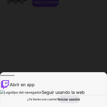
Explorar canales
Abrir en app
Seguir usando la web
Iniciar sesión
Página del
¿Ya tienes una cuenta?
Explorar
Actividad
Perfil
Creador