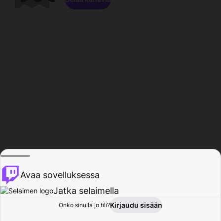
Avaa sovelluksessa
Jatka selaimella
Kirjaudu sisään
Onko sinulla jo tili?
Koti
Selaa
Toiminta
Profiili