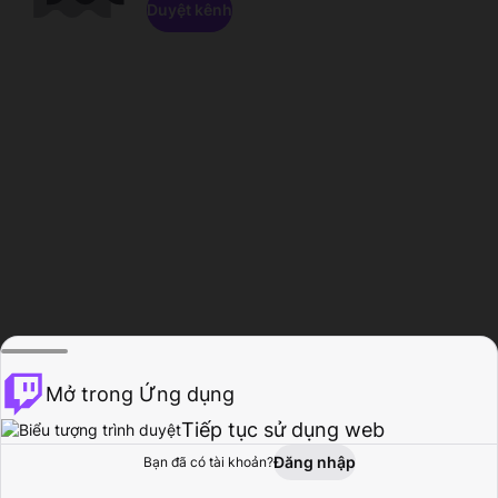
Duyệt kênh
Mở trong Ứng dụng
Tiếp tục sử dụng web
Đăng nhập
Bạn đã có tài khoản?
Trang chủ
Duyệt
Hoạt động
Hồ sơ