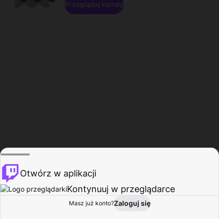
Przeglądaj kanały
Otwórz w aplikacji
Kontynuuj w przeglądarce
Zaloguj się
Masz już konto?
Start
Przeglądaj
Aktywność
Profil