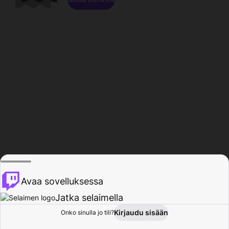
Avaa sovelluksessa
Jatka selaimella
Kirjaudu sisään
Onko sinulla jo tili?
Koti
Selaa
Toiminta
Profiili