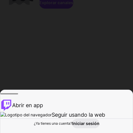
Explorar canales
Abrir en app
Seguir usando la web
Iniciar sesión
Página del
¿Ya tienes una cuenta?
Explorar
Actividad
Perfil
Creador