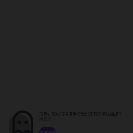
抱歉。您恐怕得搭乘时光机才有办法找回那个
内容了。
浏览频道