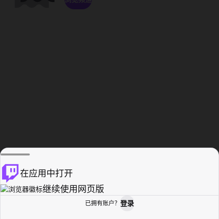
在应用中打开
继续使用网页版
登录
已拥有账户？
主页
浏览
活动纪录
个人资料