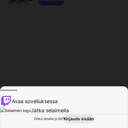
Avaa sovelluksessa
Jatka selaimella
Kirjaudu sisään
Onko sinulla jo tili?
Koti
Selaa
Toiminta
Profiili