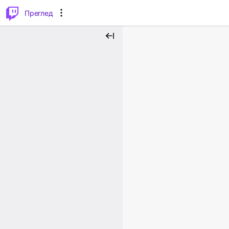
м...
⌥
P
Преглед