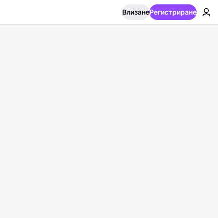
Влизане
Регистриране