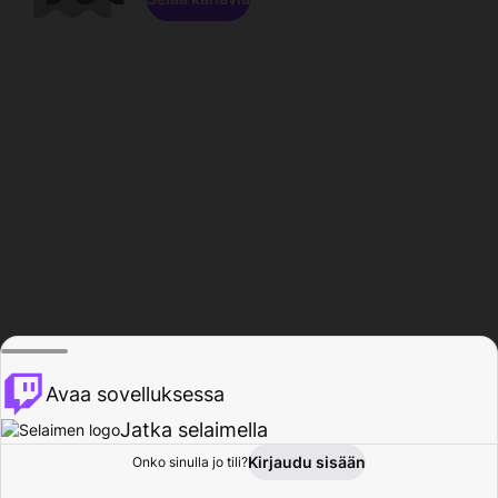
Avaa sovelluksessa
Jatka selaimella
Kirjaudu sisään
Onko sinulla jo tili?
Koti
Selaa
Toiminta
Profiili