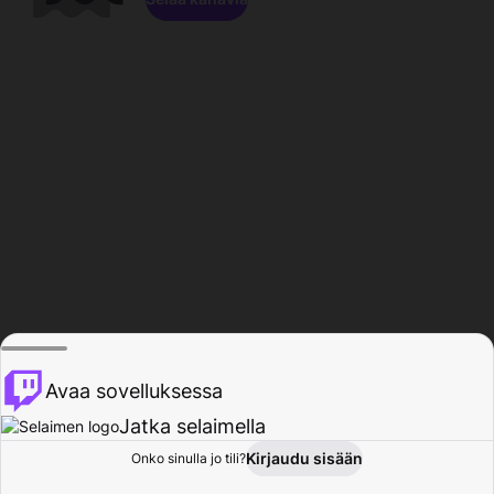
Avaa sovelluksessa
Jatka selaimella
Kirjaudu sisään
Onko sinulla jo tili?
Koti
Selaa
Toiminta
Profiili