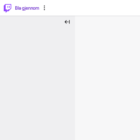
⌥
P
Bla gjennom