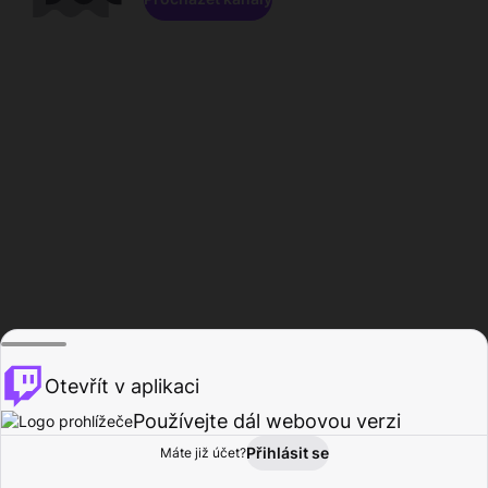
Otevřít v aplikaci
Používejte dál webovou verzi
Přihlásit se
Máte již účet?
Domů
Procházet
Aktivita
Profil