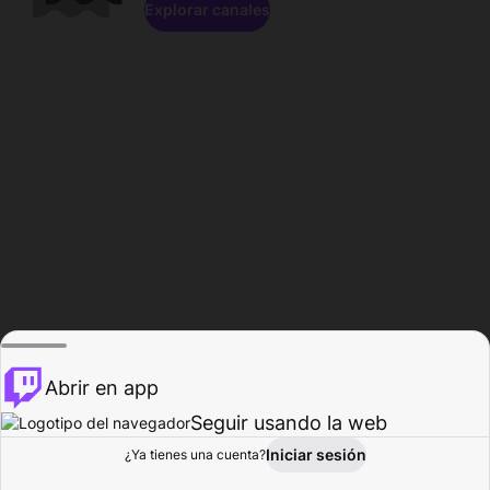
Explorar canales
Abrir en app
Seguir usando la web
Iniciar sesión
Página del
¿Ya tienes una cuenta?
Explorar
Actividad
Perfil
Creador