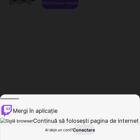
Răsfoiește canale
Mergi în aplicație
Continuă să folosești pagina de internet
Conectare
Ai deja un cont?
Acasă
Răsfoire
Activitate
Profil