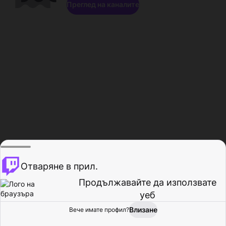
Преглед на каналите
Отваряне в прил.
Продължавайте да използвате
уеб
Влизане
Вече имате профил?
Начало
Преглед
Активност
Профил