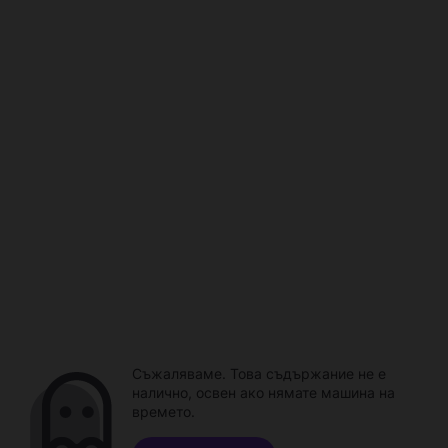
Съжаляваме. Това съдържание не е
налично, освен ако нямате машина на
времето.