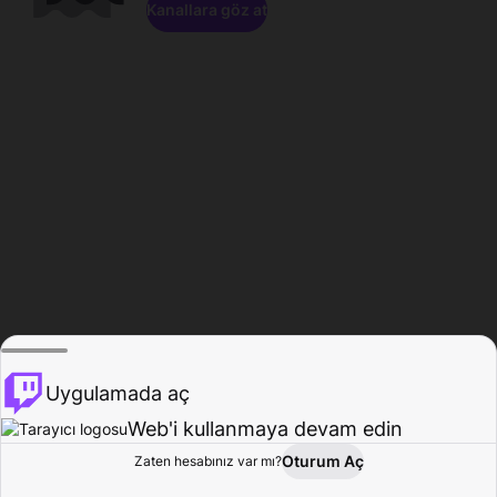
Kanallara göz at
Uygulamada aç
Web'i kullanmaya devam edin
Oturum Aç
Zaten hesabınız var mı?
Ana Sayfa
Gözat
Aktivite
Profil