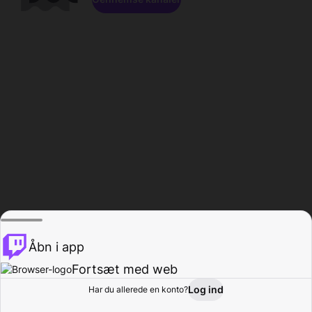
Åbn i app
Fortsæt med web
Log ind
Har du allerede en konto?
Hjem
Gennemse
Aktivitet
Profil