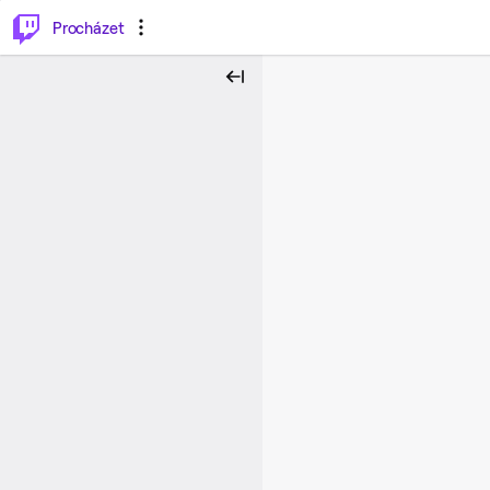
..
⌥
P
Procházet