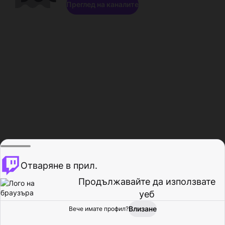
Преглед на каналите
Отваряне в прил.
Продължавайте да използвате
уеб
Влизане
Вече имате профил?
Начало
Преглед
Активност
Профил