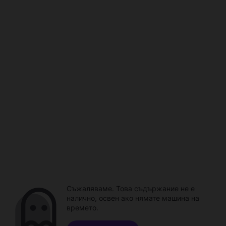
Съжаляваме. Това съдържание не е
налично, освен ако нямате машина на
времето.