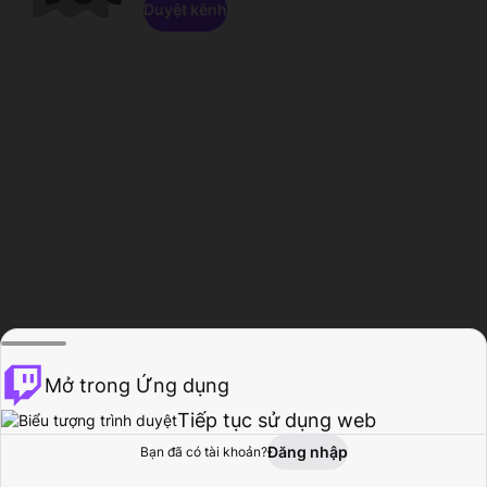
Duyệt kênh
Mở trong Ứng dụng
Tiếp tục sử dụng web
Đăng nhập
Bạn đã có tài khoản?
Trang chủ
Duyệt
Hoạt động
Hồ sơ