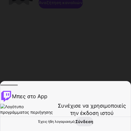
Αναζήτηση καναλιών
Μπες στο App
Συνέχισε να χρησιμοποιείς
την έκδοση ιστού
Σύνδεση
Έχεις ήδη λογαριασμό;
Αρχική σελίδα
Περιήγηση
Δραστηριότητα
Προφίλ