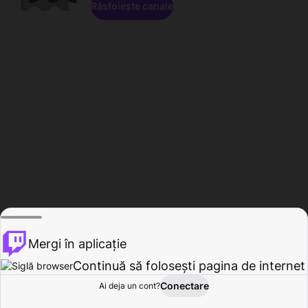
Răsfoiește canale
Mergi în aplicație
Continuă să folosești pagina de internet
Conectare
Ai deja un cont?
Acasă
Răsfoire
Activitate
Profil