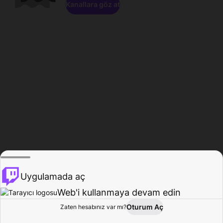
Kanallara göz at
Uygulamada aç
Web'i kullanmaya devam edin
Oturum Aç
Zaten hesabınız var mı?
Ana Sayfa
Gözat
Aktivite
Profil