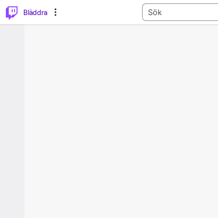
Alt
P
Bläddra