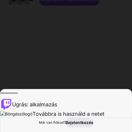
Ugrás: alkalmazás
Továbbra is használd a netet
Bejelentkezés
Már van fiókod?
Főoldal
Böngészés
Tevékenység
Profil