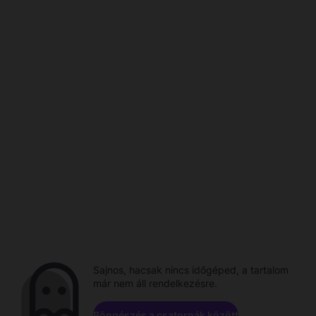
Sajnos, hacsak nincs időgéped, a tartalom
már nem áll rendelkezésre.
Böngészés a csatornák között