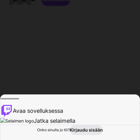
Avaa sovelluksessa
Jatka selaimella
Kirjaudu sisään
Onko sinulla jo tili?
Koti
Selaa
Toiminta
Profiili