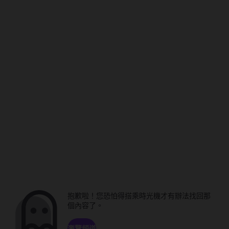
抱歉啦！您恐怕得搭乘時光機才有辦法找回那
個內容了。
瀏覽頻道