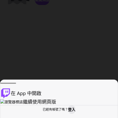
在 App 中開啟
繼續使用網頁版
登入
已經有帳號了嗎？
創作者基地
瀏覽
活動紀錄
個人檔案