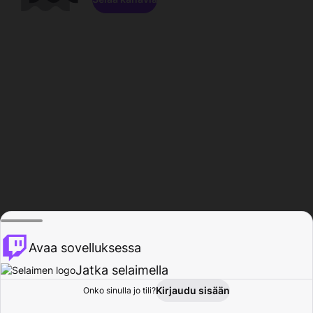
Avaa sovelluksessa
Jatka selaimella
Kirjaudu sisään
Onko sinulla jo tili?
Koti
Selaa
Toiminta
Profiili