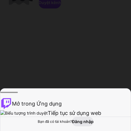
Duyệt kênh
Mở trong Ứng dụng
Tiếp tục sử dụng web
Đăng nhập
Bạn đã có tài khoản?
Trang chủ
Duyệt
Hoạt động
Hồ sơ