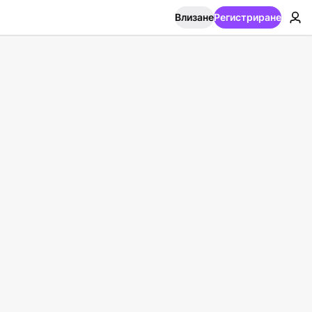
Влизане
Регистриране