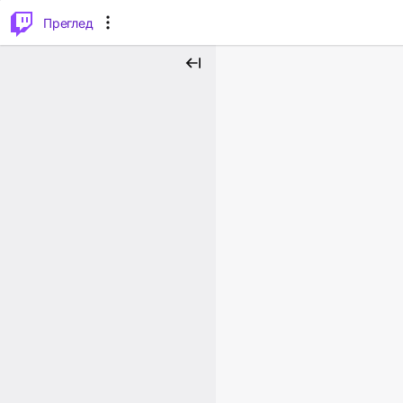
м...
⌥
P
Преглед