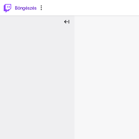
⌥
P
Böngészés