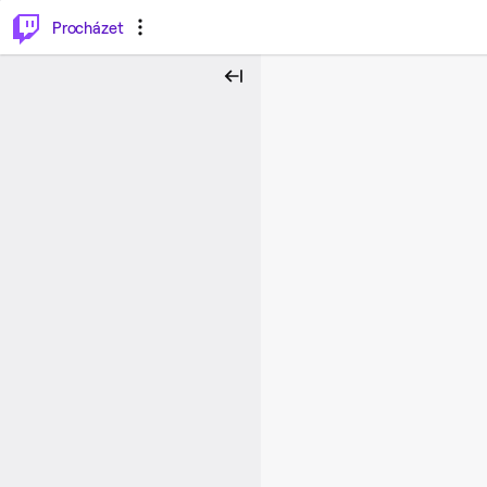
..
⌥
P
Procházet