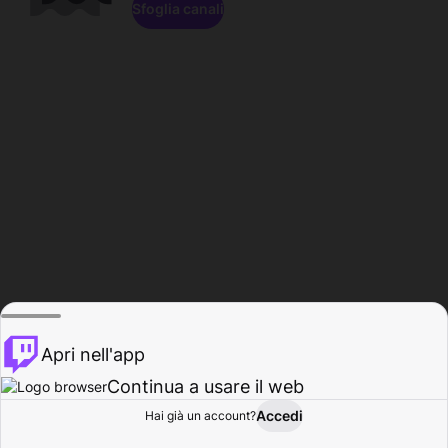
Sfoglia canali
Apri nell'app
Continua a usare il web
Accedi
Hai già un account?
Base
Sfoglia
Attività
Profilo