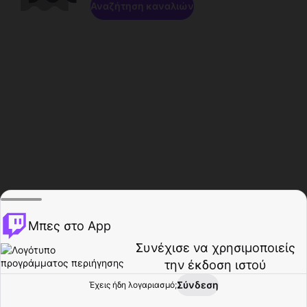
Αναζήτηση καναλιών
Μπες στο App
Συνέχισε να χρησιμοποιείς
την έκδοση ιστού
Σύνδεση
Έχεις ήδη λογαριασμό;
Αρχική σελίδα
Περιήγηση
Δραστηριότητα
Προφίλ