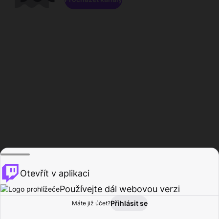
Otevřít v aplikaci
Používejte dál webovou verzi
Přihlásit se
Máte již účet?
Domů
Procházet
Aktivita
Profil