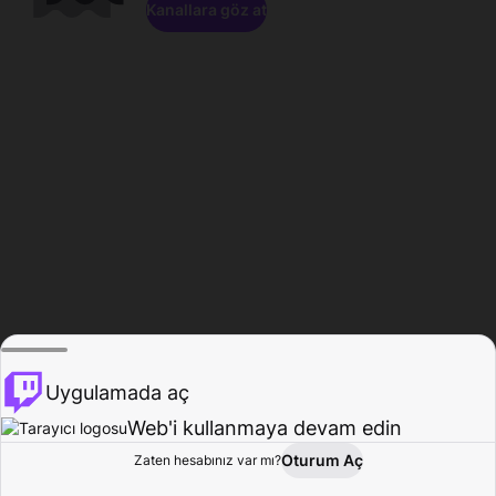
Kanallara göz at
Uygulamada aç
Web'i kullanmaya devam edin
Oturum Aç
Zaten hesabınız var mı?
Ana Sayfa
Gözat
Aktivite
Profil