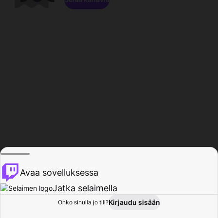
Avaa sovelluksessa
Jatka selaimella
Kirjaudu sisään
Onko sinulla jo tili?
Koti
Selaa
Toiminta
Profiili