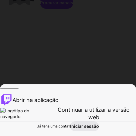
Procurar canais
Abrir na aplicação
Continuar a utilizar a versão
web
Iniciar sessão
Já tens uma conta?
Página inicial
Procurar
Atividade
Perfil