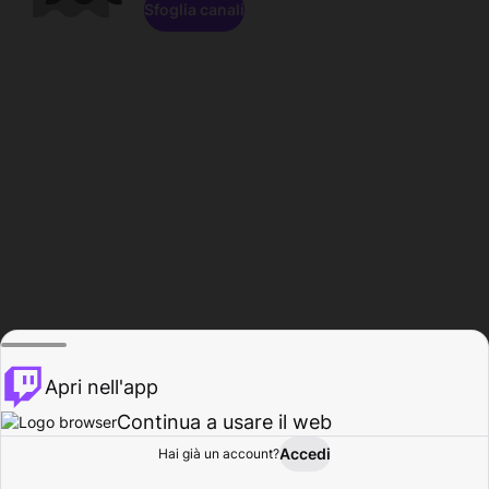
Sfoglia canali
Apri nell'app
Continua a usare il web
Accedi
Hai già un account?
Base
Sfoglia
Attività
Profilo