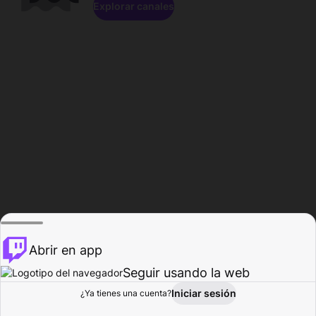
Explorar canales
Abrir en app
Seguir usando la web
Iniciar sesión
Página del
¿Ya tienes una cuenta?
Explorar
Actividad
Perfil
Creador