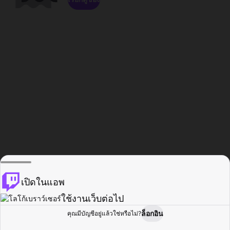
เปิดในแอพ
ใช้งานเว็บต่อไป
ล็อกอิน
คุณมีบัญชีอยู่แล้วใช่หรือไม่?
หน้าแรก
เรียกดู
กิจกรรม
โปรไฟล์