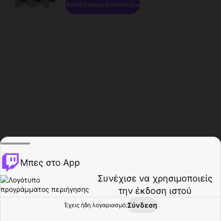
Αναζήτηση καναλιών
Μπες στο App
Συνέχισε να χρησιμοποιείς
την έκδοση ιστού
Σύνδεση
Έχεις ήδη λογαριασμό;
Αρχική σελίδα
Περιήγηση
Δραστηριότητα
Προφίλ