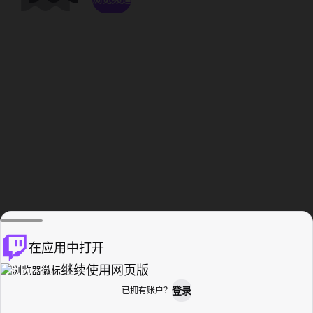
在应用中打开
继续使用网页版
登录
已拥有账户？
主页
浏览
活动纪录
个人资料