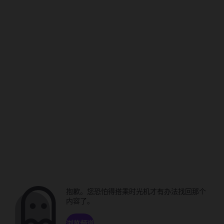
抱歉。您恐怕得搭乘时光机才有办法找回那个
内容了。
浏览频道