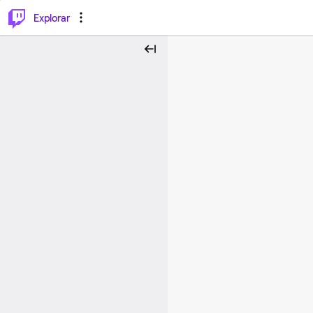
⌥
P
Explorar